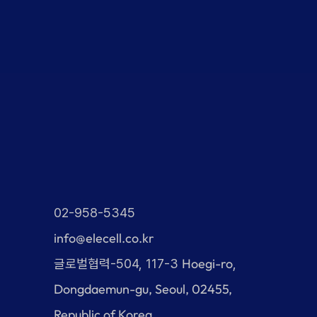
02-958-5345
info@elecell.co.kr
Hoegi-ro
글로벌협력-504, 117-3
,
Dongdaemun-gu, Seoul, 02455,
Republic of Korea