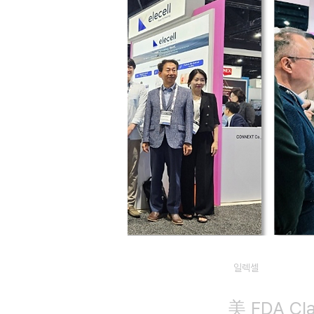
일렉셀
美 FDA C